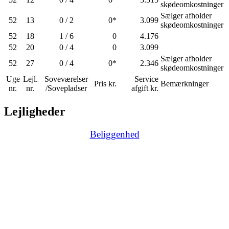
skødeomkostninger
Sælger afholder
52
13
0 / 2
0*
3.099
skødeomkostninger
52
18
1 / 6
0
4.176
52
20
0 / 4
0
3.099
Sælger afholder
52
27
0 / 4
0*
2.346
skødeomkostninger
Uge
Lejl.
Soveværelser
Service
Pris kr.
Bemærkninger
nr.
nr.
/Sovepladser
afgift kr.
Lejligheder
Beliggenhed