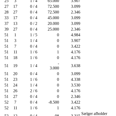
25
3
1 / 4
65.000
3.907
27
17
0 / 4
72.500
3.099
28
27
0 / 4
72.500
2.346
33
17
0 / 4
45.000
3.099
37
13
0 / 2
20.000
3.099
39
27
0 / 4
25.000
2.346
51
1
1 / 5
0
4.984
51
3
1 / 4
0
3.907
51
7
0 / 4
0
3.422
51
11
1 / 6
1
4.176
51
18
1 / 6
0
4.176
-
51
19
1 / 4
3.638
3.000
51
20
0 / 4
0
3.099
51
23
1 / 6
0
4.338
51
24
1 / 4
0
3.530
51
26
2 / 6
0
4.176
51
27
0 / 4
0
2.346
52
7
0 / 4
-8.500
3.422
52
11
1 / 6
1
4.176
Sælger afholder
52
12
0 / 4
0*
3.315