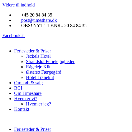
Videre til indhold
+45 20 84 84 35
post@timeshare.dk
OBS! NYT TLF.NR.: 20 84 84 35
Facebook-f
Feriesteder & Priser
Jeckels Hotel
Strandslot Ferielejligheder
Rågeleje Klit
Østersø Færgegård
Hotel Traneklit
Om køb & salg
RCI
Om Timeshare
Hvem er vi?
Hvem er jeg?
Kontakt
Feriesteder & Priser