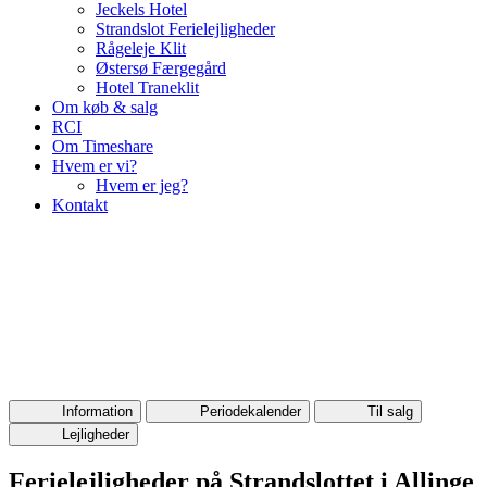
Jeckels Hotel
Strandslot Ferielejligheder
Rågeleje Klit
Østersø Færgegård
Hotel Traneklit
Om køb & salg
RCI
Om Timeshare
Hvem er vi?
Hvem er jeg?
Kontakt
Information
Periodekalender
Til salg
Lejligheder
Ferielejligheder på Strandslottet i Allinge