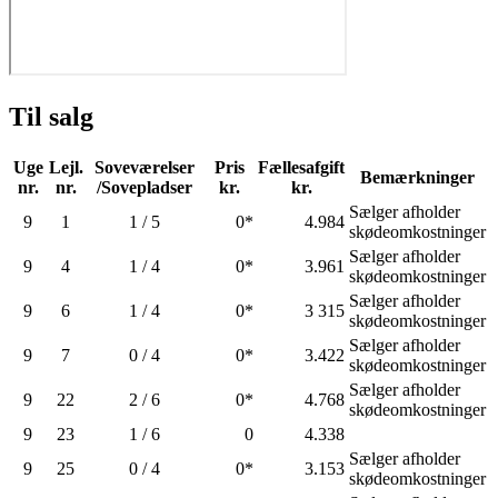
Til salg
Uge
Lejl.
Soveværelser
Pris
Fællesafgift
Bemærkninger
nr.
nr.
/Sovepladser
kr.
kr.
Sælger afholder
9
1
1 / 5
0*
4.984
skødeomkostninger
Sælger afholder
9
4
1 / 4
0*
3.961
skødeomkostninger
Sælger afholder
9
6
1 / 4
0*
3 315
skødeomkostninger
Sælger afholder
9
7
0 / 4
0*
3.422
skødeomkostninger
Sælger afholder
9
22
2 / 6
0*
4.768
skødeomkostninger
9
23
1 / 6
0
4.338
Sælger afholder
9
25
0 / 4
0*
3.153
skødeomkostninger