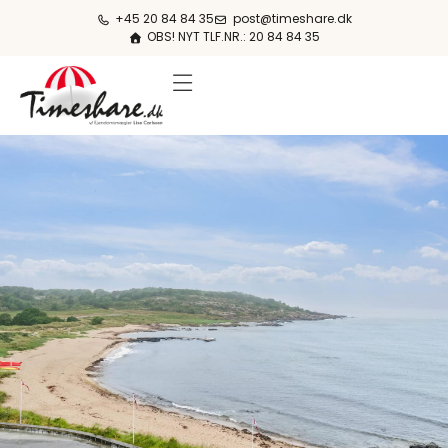
+45 20 84 84 35
post@timeshare.dk
OBS! NYT TLF.NR.: 20 84 84 35
FERIESTEDER & PRISER
OM KØB & SALG
OM TIMESHARE