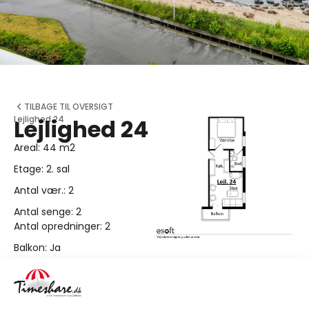
TILBAGE TIL OVERSIGT
Lejlighed 24
Lejlighed 24
Areal: 44 m2
Etage: 2. sal
Antal vær.: 2
Antal senge: 2
Antal opredninger: 2
Balkon: Ja
Havudsigt: Ja
Årlig ejerafgift: 3.530