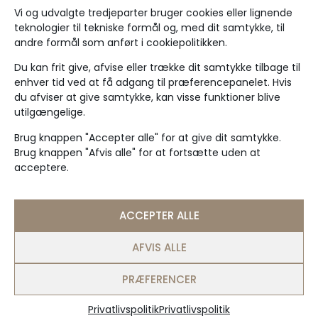
Vi og udvalgte tredjeparter bruger cookies eller lignende
teknologier til tekniske formål og, med dit samtykke, til
andre formål som anført i cookiepolitikken.
Timeshare
Du kan frit give, afvise eller trække dit samtykke tilbage til
+45 20 84 84 35
enhver tid ved at få adgang til præferencepanelet. Hvis
du afviser at give samtykke, kan visse funktioner blive
post@timeshare.dk
utilgængelige.
CVR: 29942676
Feriesteder
Brug knappen "Accepter alle" for at give dit samtykke.
Jeckels Hotel
Brug knappen "Afvis alle" for at fortsætte uden at
acceptere.
Strandslot Ferielejligheder
Rågeleje Klit
Østersø Færgegård
ACCEPTER ALLE
Generelt
Om køb & salg
AFVIS ALLE
RCI
PRÆFERENCER
Om Timeshare
Hvem er vi?
Privatlivspolitik
Privatlivspolitik