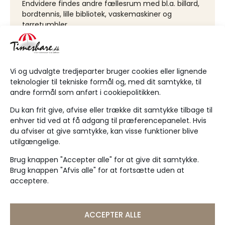
Endvidere findes andre fællesrum med bl.a. billard,
bordtennis, lille bibliotek, vaskemaskiner og
tørretumbler.
SE PERIODEKALENDER
Vi og udvalgte tredjeparter bruger cookies eller lignende
teknologier til tekniske formål og, med dit samtykke, til
andre formål som anført i cookiepolitikken.
Du kan frit give, afvise eller trække dit samtykke tilbage til
enhver tid ved at få adgang til præferencepanelet. Hvis
du afviser at give samtykke, kan visse funktioner blive
utilgængelige.
Brug knappen "Accepter alle" for at give dit samtykke.
Klik for at acceptere markedsføring
Brug knappen "Afvis alle" for at fortsætte uden at
cookies og aktivere dette indhold
acceptere.
ACCEPTER ALLE