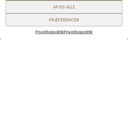
AFVIS ALLE
PRÆFERENCER
Privatlivspolitik
Privatlivspolitik
Interesseret i dette
feriested?
KONTAKT OS HER
Timeshare
+45 20 84 84 35
post@timeshare.dk
CVR: 29942676