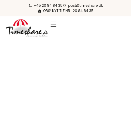
+45 20 84 84 35
post@timeshare.dk
OBS! NYT TLF.NR.: 20 84 84 35
FERIESTEDER & PRISER
OM KØB & SALG
OM TIMESHARE