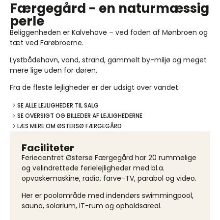
Færgegård - en naturmæssig
perle
Beliggenheden er Kalvehave – ved foden af Mønbroen og
tæt ved Farøbroerne.
Lystbådehavn, vand, strand, gammelt by-miljø og meget
mere lige uden for døren.
Fra de fleste lejligheder er der udsigt over vandet.
SE ALLE LEJLIGHEDER TIL SALG
SE OVERSIGT OG BILLEDER AF LEJLIGHEDERNE
LÆS MERE OM ØSTERSØ FÆRGEGÅRD
Faciliteter
Feriecentret Østersø Færgegård har 20 rummelige
og velindrettede ferielejligheder med bl.a.
opvaskemaskine, radio, farve-TV, parabol og video.
Her er poolområde med indendørs swimmingpool,
sauna, solarium, IT-rum og opholdsareal.