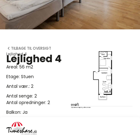
TILBAGE TIL OVERSIGT
Lejlighed 4
Lejlighed 4
Areal: 56 m2
Etage: Stuen
Antal vær.: 2
Antal senge: 2
Antal opredninger: 2
Balkon: Ja
Havudsigt: Ja
Årlig ejerafgift: 3.961