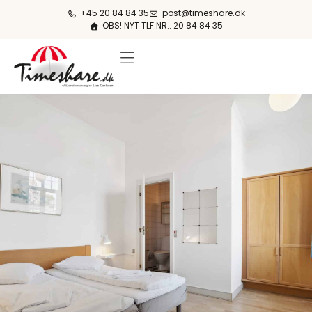
+45 20 84 84 35
post@timeshare.dk
OBS! NYT TLF.NR.: 20 84 84 35
FERIESTEDER & PRISER
OM KØB & SALG
OM TIMESHARE