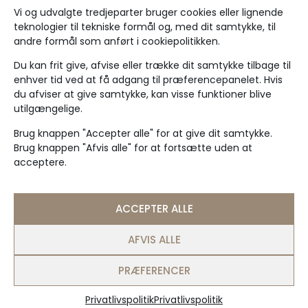
Vi og udvalgte tredjeparter bruger cookies eller lignende
teknologier til tekniske formål og, med dit samtykke, til
andre formål som anført i cookiepolitikken.
Timeshare
Du kan frit give, afvise eller trække dit samtykke tilbage til
+45 20 84 84 35
enhver tid ved at få adgang til præferencepanelet. Hvis
du afviser at give samtykke, kan visse funktioner blive
post@timeshare.dk
utilgængelige.
CVR: 29942676
Feriesteder
Brug knappen "Accepter alle" for at give dit samtykke.
Jeckels Hotel
Brug knappen "Afvis alle" for at fortsætte uden at
acceptere.
Strandslot Ferielejligheder
Rågeleje Klit
Østersø Færgegård
ACCEPTER ALLE
Generelt
Om køb & salg
AFVIS ALLE
RCI
PRÆFERENCER
Om Timeshare
Hvem er vi?
Privatlivspolitik
Privatlivspolitik