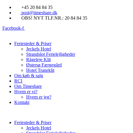
Videre
+45 20 84 84 35
til
post@timeshare.dk
indhold
OBS! NYT TLF.NR.: 20 84 84 35
Facebook-f
Feriesteder & Priser
Jeckels Hotel
Strandslot Ferielejligheder
Rågeleje Klit
Østersø Færgegård
Hotel Traneklit
Om køb & salg
RCI
Om Timeshare
Hvem er vi?
Hvem er jeg?
Kontakt
Feriesteder & Priser
Jeckels Hotel