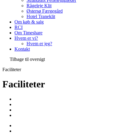
Strandslot Ferielejligheder
Rågeleje Klit
Østersø Færgegård
Hotel Traneklit
Om køb & salg
RCI
Om Timeshare
Hvem er vi?
Hvem er jeg?
Kontakt
Tilbage til oversigt
Faciliteter
Faciliteter