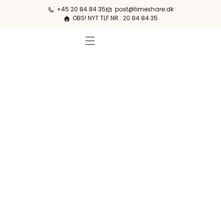
+45 20 84 84 35
post@timeshare.dk
OBS! NYT TLF.NR.: 20 84 84 35
FERIESTEDER & PRISER
OM KØB & SALG
OM TIMESHARE