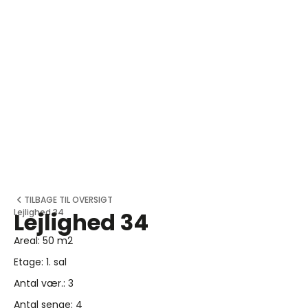
TILBAGE TIL OVERSIGT
Lejlighed 34
Lejlighed 34
Areal: 50 m2
Etage: 1. sal
Antal vær.: 3
Antal senge: 4