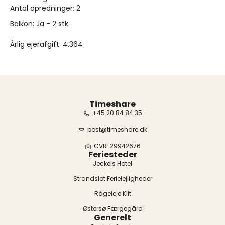
Antal opredninger: 2
Balkon: Ja - 2 stk.
Årlig ejerafgift: 4.364
Timeshare
+45 20 84 84 35
post@timeshare.dk
CVR: 29942676
Feriesteder
Jeckels Hotel
Strandslot Ferielejligheder
Rågeleje Klit
Østersø Færgegård
Generelt