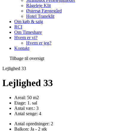
Strandslot Ferielejligheder
Rågeleje Klit
Østersø Færgegård
Hotel Traneklit
Om køb & salg
RCI
Om Timeshare
Hvem er vi?
Hvem er jeg?
Kontakt
Tilbage til oversigt
Lejlighed 33
Lejlighed 33
Areal: 50 m2
Etage: 1. sal
Antal vær.: 3
Antal senge: 4
Antal opredninger: 2
Balkon: Ja - 2 stk