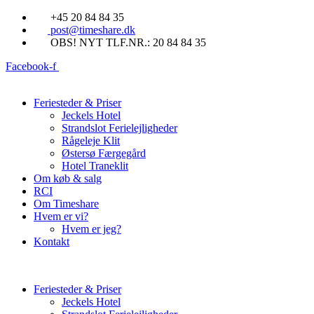
Videre
+45 20 84 84 35
til
post@timeshare.dk
indhold
OBS! NYT TLF.NR.: 20 84 84 35
Facebook-f
Feriesteder & Priser
Jeckels Hotel
Strandslot Ferielejligheder
Rågeleje Klit
Østersø Færgegård
Hotel Traneklit
Om køb & salg
RCI
Om Timeshare
Hvem er vi?
Hvem er jeg?
Kontakt
Feriesteder & Priser
Jeckels Hotel