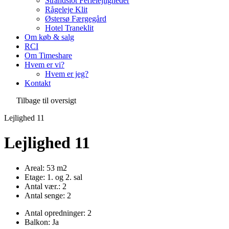
Strandslot Ferielejligheder
Rågeleje Klit
Østersø Færgegård
Hotel Traneklit
Om køb & salg
RCI
Om Timeshare
Hvem er vi?
Hvem er jeg?
Kontakt
Tilbage til oversigt
Lejlighed 11
Lejlighed 11
Areal: 53 m2
Etage: 1. og 2. sal
Antal vær.: 2
Antal senge: 2
Antal opredninger: 2
Balkon: Ja