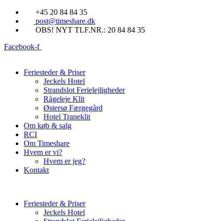
Videre
+45 20 84 84 35
til
post@timeshare.dk
indhold
OBS! NYT TLF.NR.: 20 84 84 35
Facebook-f
Feriesteder & Priser
Jeckels Hotel
Strandslot Ferielejligheder
Rågeleje Klit
Østersø Færgegård
Hotel Traneklit
Om køb & salg
RCI
Om Timeshare
Hvem er vi?
Hvem er jeg?
Kontakt
Feriesteder & Priser
Jeckels Hotel