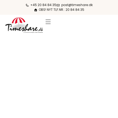
+45 20 84 84 35
post@timeshare.dk
OBS! NYT TLF.NR.: 20 84 84 35
FERIESTEDER & PRISER
OM KØB & SALG
OM TIMESHARE