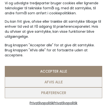
Alle lejligheder er opdelt i 37 ejerandele og sælges i
Vi og udvalgte tredjeparter bruger cookies eller lignende
skøder i 1-uges-andele.
teknologier til tekniske formål og, med dit samtykke, til
andre formål som anført i cookiepolitikken.
Vær opmærksom på, at periodekalenderen IKKE
følger kalenderuger.
Du kan frit give, afvise eller trække dit samtykke tilbage til
enhver tid ved at få adgang til præferencepanelet. Hvis
du afviser at give samtykke, kan visse funktioner blive
SE PERIODEKALENDER
utilgængelige.
Brug knappen "Accepter alle" for at give dit samtykke.
Brug knappen "Afvis alle" for at fortsætte uden at
acceptere.
ACCEPTER ALLE
AFVIS ALLE
Klik for at acceptere markedsføring
cookies og aktivere dette indhold
PRÆFERENCER
Privatlivspolitik
Privatlivspolitik