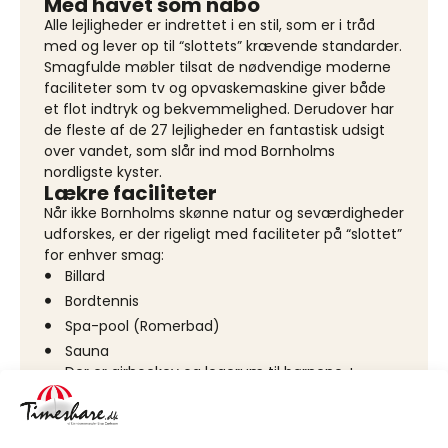
Med havet som nabo
Alle lejligheder er indrettet i en stil, som er i tråd
med og lever op til “slottets” krævende standarder.
Smagfulde møbler tilsat de nødvendige moderne
faciliteter som tv og opvaskemaskine giver både
et flot indtryk og bekvemmelighed. Derudover har
de fleste af de 27 lejligheder en fantastisk udsigt
over vandet, som slår ind mod Bornholms
nordligste kyster.
Lækre faciliteter
Når ikke Bornholms skønne natur og seværdigheder
udforskes, er der rigeligt med faciliteter på “slottet”
for enhver smag:
Billard
Bordtennis
Spa-pool (Romerbad)
Sauna
Der er airhockey og legerum til børnene +
bordfodbold.
Derudover er der også vaskeri på stedet.
Mere information