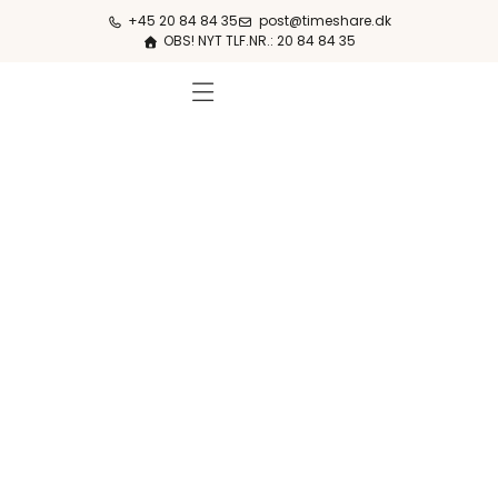
+45 20 84 84 35
post@timeshare.dk
OBS! NYT TLF.NR.: 20 84 84 35
FERIESTEDER & PRISER
OM KØB & SALG
OM TIMESHARE