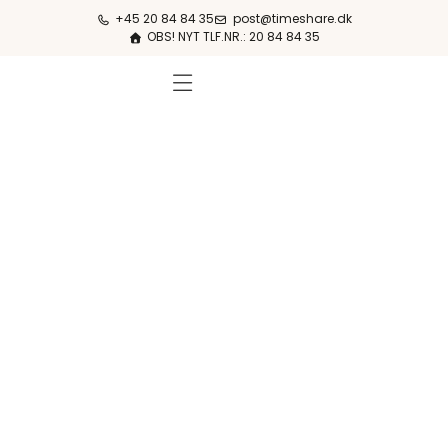
+45 20 84 84 35
post@timeshare.dk
OBS! NYT TLF.NR.: 20 84 84 35
FERIESTEDER & PRISER
OM KØB & SALG
OM TIMESHARE